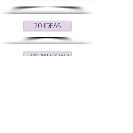
70 IDEAS
ETXEAN GOXO
ATERA ZURE KOLOREAK-JUAN
GORRITI