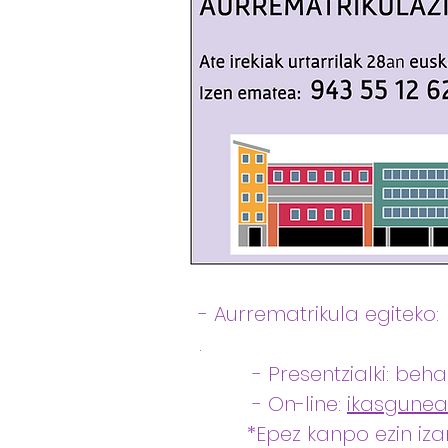
- Aurrematrikula egiteko
:
.
- Presentzialki: beharr
- On-line:
ikasgunea
*
Epez kanpo ezin iza