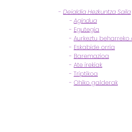
-
Deialdia Hezkuntza Saila
-
Agindua
-
Egutegia
-
Aurkeztu beharreko
-
Eskabide orria
-
Baremazioa
-
Ate irekiak
-
Triptikoa
-
Ohiko galderak