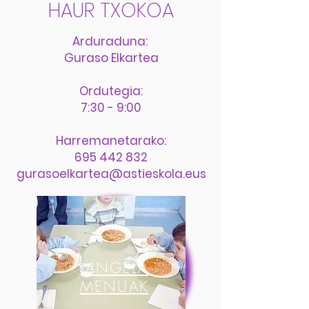
HAUR TXOKOA
Arduraduna
:
Guraso Elkartea
Ordutegia:
7:30 - 9:00
Harremanetarako:
695 442 832
gurasoelkartea@astieskola.eus
JANGELA
MENUAK