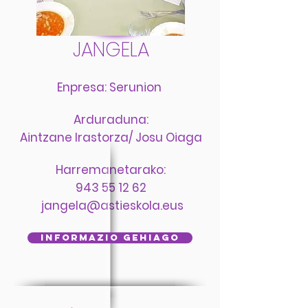
JANGELA
Enpresa
: Serunion
Arduraduna
:
Aintzane Irastorza/ Josu Oiaga
Harremanetarako:
943 55 12 62
jangela@astieskola.eus
INFORMAZIO GEHIAGO