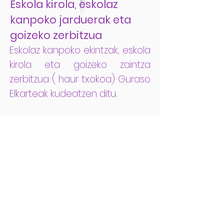
Eskola kirola, eskolaz
kanpoko jarduerak eta
goizeko zerbitzua
Eskolaz kanpoko ekintzak, eskola
kirola eta goizeko zaintza
zerbitzua ( haur txokoa) Guraso
Elkarteak kudeatzen ditu.
Edozein zalantza edo
informazio gehiago behar
izanez gero, Guraso Elkarteko
koordinatzaileekin
harremanetan jarri:
Osane Gorostegui
Garazi Eizagirre.